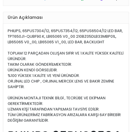
Ürün Açıklaması
PHILIPS, 65PUS7304/12, 65PUS7354/12, 65PUS6504/12 LED BAR,
TPT650J1-QUBF90.K, LB65065 V0_00 210BZ05DLB33MBP01L,
LB65065 V0_00, LB65065 V1_00, LED BAR, BACKLIGHT
TOPLAM 12 PARÇADAN OLUŞAN SIFIR VE 1.KALİTE YÜKSEK KALİTELİ
ÜRÜNDÜR.
TAKIM OLARAK GÖNDERİLMEKTEDİR.
ÜRÜNÜN KENDİ GÖRSELİDİR.
%100 YÜKSEK 1.KALİTE VE YENİ ÜRÜNDÜR.
ORJİNAL LED CHIP , ORJINAL MERCEK LENS VE BAKIR ZEMİNE
SAHİPTİR.
ÜRÜNÜN MONTAJI TEKNİK BİLGİ , TECRÜBE VE EKİPMAN
GEREKTİRMEKTEDİR.
UZMAN KİŞİ TARAFINDAN YAPILMASI TAVSİYE EDİLİR.
TÜM ÜRÜNLERİMİZ FABRİKASYON ARIZALARA KARŞI 6AY BİREBİR
DEĞİŞİM GARANTİLİDİR.