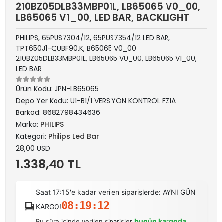
210BZ05DLB33MBP01L, LB65065 V0_00,
LB65065 V1_00, LED BAR, BACKLIGHT
PHILIPS, 65PUS7304/12, 65PUS7354/12 LED BAR,
TPT650J1-QUBF90.K, B65065 V0_00
210BZ05DLB33MBP01L, LB65065 V0_00, LB65065 V1_00,
LED BAR
Ürün Kodu:
JPN-LB65065
Depo Yer Kodu:
U1-B1/1 VERSİYON KONTROL FZ1A
Barkod:
8682798434636
Marka:
PHILIPS
Kategori:
Philips Led Bar
28,00 USD
1.338,40 TL
Saat 17:15'e kadar verilen siparişlerde: AYNI GÜN
08:19:12
KARGO!
bugün kargoda
Bu süre içinde verilen siparişler
.