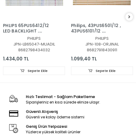
PHLIPS 65PUS6412/12
Philips, 43PUS6501/12 ,
LED BACKLIGHT ,
43PUS6101/12 ,
65PUS6523,
43PUS6201/12,
PHILIPS
PHILIPS
65PUS6162/12,
43PUS7202,
JPN-LB65047-MUADIL
JPN-108-ORJINAL
65PUS6262,
43PUS6551, LED BAR
8682798434032
86827918430911
65PUS6703,
TAKIMI, ORJİNALİ
65PUS6753, LED BAR,
PHILIPS, LB43014, GJ-
1.434,00 TL
1.099,40 TL
LB65047 V1_03,
2K16-430-D512-V4
LB65047 V1_03,
Sepete Ekle
Sepete Ekle
TPT650UA-QVN06
ORJİNAL LED BAR
Hızlı Teslimat - Sağlam Paketleme
Siparişleriniz en kısa sürede elinize ulaşır.
Güvenli Alışveriş
Güvenli ve kolay ödeme sistemi
Geniş Ürün Yelpazesi
Yüzlerce yüksek kaliteli ürünler