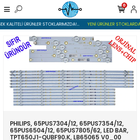
0
K KALİTELİ ÜRÜNLER STOKLARIMIZDA!...
YENİ ÜRÜNLER STOKLARDA ,
PHILIPS, 65PUS7304/12, 65PUS7354/12,
65PUS6504/12, 65PUS7805/62, LED BAR,
TPT650J1-QUBF90.K, LB65065 V0_00