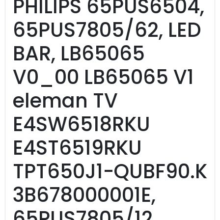
PHILIPS 65PUS6504,
65PUS7805/62, LED
BAR, LB65065
V0_00 LB65065 V1
eleman TV
E4SW6518RKU
E4ST6519RKU
TPT650J1-QUBF90.K
3B678000001E,
65PUS7805/12