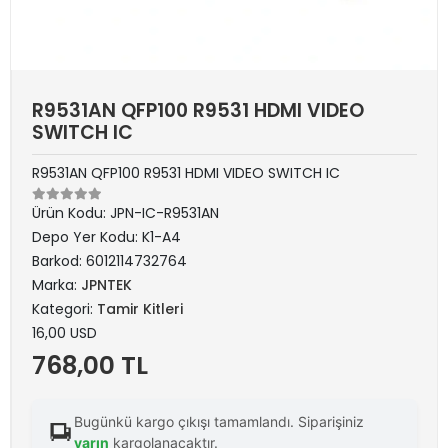
R9531AN QFP100 R9531 HDMI VIDEO
SWITCH IC
R9531AN QFP100 R9531 HDMI VIDEO SWITCH IC
Ürün Kodu:
JPN-IC-R9531AN
Depo Yer Kodu:
K1-A4
Barkod:
6012114732764
Marka:
JPNTEK
Kategori:
Tamir Kitleri
16,00 USD
768,00 TL
Bugünkü kargo çıkışı tamamlandı. Siparişiniz
yarın
kargolanacaktır.