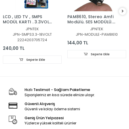
LCD , LED TV , SMPS
PAM8610, Stereo Amfi
MODÜL KARTI , 3.3VOLT
Modülü, SES MODÜLÜ,
-18VOLT UNİVERSAL
PAM8610 2x15W Stereo
JPNTEK
JPNTEK
SÜRÜCÜ, LCD TV
Ses Modülü – 12V
JPN-SMPS3.3-18VOLT
JPN-MODULE-PAM8610
Universal Switching
Class-D Amfi Kartı
2224203705724
Power Supply Module
144,00 TL
240,00 TL
Sepete Ekle
Sepete Ekle
Hızlı Teslimat - Sağlam Paketleme
Siparişleriniz en kısa sürede elinize ulaşır.
Güvenli Alışveriş
Güvenli ve kolay ödeme sistemi
Geniş Ürün Yelpazesi
Yüzlerce yüksek kaliteli ürünler