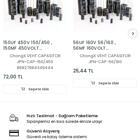
150UF 450V 150/450 ,
56UF 160V 56/160 ,
150MF 450VOLT
56MF 160VOLT
KONDANSATÖR
KONDANSATÖR
ChongX VEHT CAPASITOR
ChongX VEHT CAPASITOR
JPN-CAP-150/450
JPN-CAP-56/160
86827984349444
25,44 TL
72,00 TL
Sepete Ekle
Sepete Ekle
Hızlı Teslimat - Sağlam Paketleme
Siparişleriniz en kısa sürede elinize ulaşır.
Güvenli Alışveriş
Güvenli ve kolay ödeme sistemi