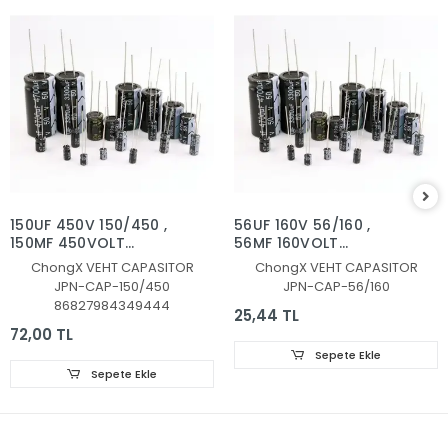
150UF 450V 150/450 ,
56UF 160V 56/160 ,
150MF 450VOLT
56MF 160VOLT
KONDANSATÖR
KONDANSATÖR
ChongX VEHT CAPASITOR
ChongX VEHT CAPASITOR
JPN-CAP-150/450
JPN-CAP-56/160
86827984349444
25,44 TL
72,00 TL
Sepete Ekle
Sepete Ekle