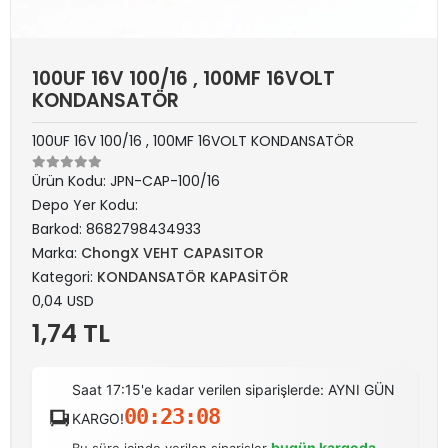
100UF 16V 100/16 , 100MF 16VOLT
KONDANSATÖR
100UF 16V 100/16 , 100MF 16VOLT KONDANSATÖR
Ürün Kodu:
JPN-CAP-100/16
Depo Yer Kodu:
Barkod:
8682798434933
Marka:
ChongX VEHT CAPASITOR
Kategori:
KONDANSATÖR KAPASİTÖR
0,04 USD
1,74 TL
Saat 17:15'e kadar verilen siparişlerde: AYNI GÜN
00:23:08
KARGO!
bugün kargoda
Bu süre içinde verilen siparişler
.