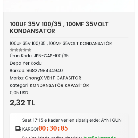
100UF 35V 100/35 , 100MF 35VOLT
KONDANSATÖR
100UF 35V 100/35 , 100MF 35VOLT KONDANSATÖR
Ürün Kodu:
JPN-CAP-100/35
Depo Yer Kodu:
Barkod:
8682798434940
Marka:
ChongX VEHT CAPASITOR
Kategori:
KONDANSATÖR KAPASİTÖR
0,05 USD
2,32 TL
Saat 17:15'e kadar verilen siparişlerde: AYNI GÜN
00:30:05
KARGO!
bugün kargoda
Bu süre içinde verilen siparişler
.