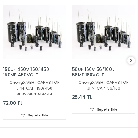
150UF 450V 150/450 ,
56UF 160V 56/160 ,
150MF 450VOLT
56MF 160VOLT
KONDANSATÖR
KONDANSATÖR
ChongX VEHT CAPASITOR
ChongX VEHT CAPASITOR
JPN-CAP-150/450
JPN-CAP-56/160
86827984349444
25,44 TL
72,00 TL
Sepete Ekle
Sepete Ekle