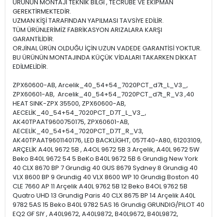
ÜRÜNÜN MONTAJI TEKNİK BİLGİ , TECRÜBE VE EKİPMAN
GEREKTİRMEKTEDİR.
UZMAN KİŞİ TARAFINDAN YAPILMASI TAVSİYE EDİLİR.
TÜM ÜRÜNLERİMİZ FABRİKASYON ARIZALARA KARŞI
GARANTİLİDİR.
ORJİNAL ÜRÜN OLDUĞU İÇİN UZUN VADEDE GARANTİSİ YOKTUR.
BU ÜRÜNÜN MONTAJINDA KÜÇÜK VİDALARI TAKARKEN DİKKAT
EDİLMELİDİR.
ZPX60600-AB, Arcelik_40_54+54_7020PCT_d7t_L_V3_,
ZPX60601-AB, Arcelik_40_54+54_7020PCT_d7t_R_V3 ,40
HEAT SINK-ZPX 35500, ZPX60600-AB,
AECELİK_40_54+54_7020PCT_D7T_L_V3_,
AK40TPAAT9600750175, ZPX60601-AB,
AECELİK_40_54+54_7020PCT_D7T_R_V3,
AK40TPAAT9601140176, LED BACKLİGHT, 057T40-A80, 61203109,
ARÇELİK A40L 9672 5B , A4OL 9672 5B 3 Arçelik, A40L 9672 5W
Beko B40L 9672 54 5 BeKo B40L 9672 5B 6 Grundig New York
40 CLX 8670 BP 7 Grundig 40 GUS 8679 Sydney 8 Grundig 40
VLX 8600 BP 9 Grundig 40 VLX 8600 WP 10 Grundig Boston 40
CLE 7660 AP 11 Arçelik A40L 9762 5B 12 Beko B4OL 9762 5B
Quatro UHD 13 Grundig Paris 40 CLX 8675 BP 14 Arçelik A40L
9782 5AS 15 Beko B40L 9782 5AS 16 Grundig GRUNDIG/PILOT 40
EQ2 GF SIY , A40L9672, A40L9872, B40L9672, B40L9872,