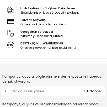
32VLE5730BN,
SE49D11L,R-ZC29AG-
Dortmund 32CLE5745,
05, LM41-00977A,
Hızlı Teslimat - Sağlam Paketleme
LED
00978A,
Siparişleriniz en kısa sürede elinize ulaşır.
L4_OPTIMUS_D9_CDM_L0
Güvenli Alışveriş
Güvenli ve kolay ödeme sistemi
Geniş Ürün Yelpazesi
Yüzlerce yüksek kaliteli ürünler
DESTEK İÇİN ULAŞABİLİRSİNİZ
Öneri ve şikayetlerinizi bize iletebilirsiniz.
Kampanya, duyuru, bilgilendirmelerden e-posta ile haberdar
olmak istiyorum.
Gönder
Kampanya, duyuru ve bilgilendirmelerden haberdar olmak