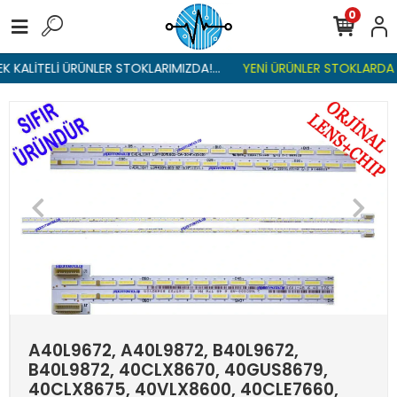
0
 KALİTELİ ÜRÜNLER STOKLARIMIZDA!...
YENİ ÜRÜNLER STOKLARDA , 
A40L9672, A40L9872, B40L9672,
B40L9872, 40CLX8670, 40GUS8679,
40CLX8675, 40VLX8600, 40CLE7660,