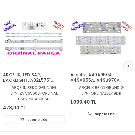
ARCELIK, LED BAR,
Arçelik, A49A950A,
BACKLIGHT, A32L5751D,
A49A955A, A49B970A
32L6760, 32LE6730BP,
LED BAR, Beko,
ARÇELİK BEKO GRUNDIG
ARÇELİK BEKO GRUNDIG
32LE6525B,
B49B970A, B49A955A,
JPN-ZVC65600-ORJINAL
JPN-ORJINALSE49D11
32GFB6722,
B49A950A, LED BAR,
8682798430058
32GFB6728,
Grundig, 49GEU8955B,
1.099,40 TL
32VLE6730BP, Munich
49GEU8950B,
478,00 TL
32CLE6745AP,
49GEU8965B,
Sepete Ekle
A32L67525B,
49GFU8960B,
Sepete Ekle
B32L67525B,
49GFU8965B,
B32L67525W,
49VLX777LDL,
A32L67525W,
49GEU890, LED BAR,