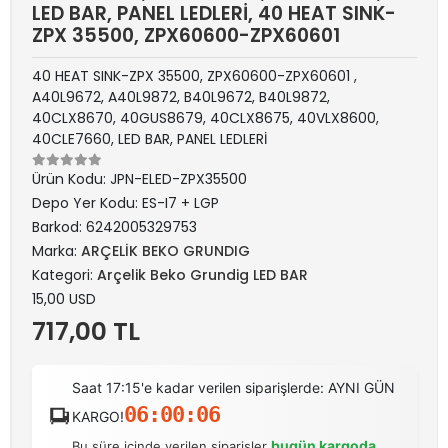
LED BAR, PANEL LEDLERİ, 40 HEAT SINK-
ZPX 35500, ZPX60600-ZPX60601
40 HEAT SINK-ZPX 35500, ZPX60600-ZPX60601 ,
A40L9672, A40L9872, B40L9672, B40L9872,
40CLX8670, 40GUS8679, 40CLX8675, 40VLX8600,
40CLE7660, LED BAR, PANEL LEDLERİ
Ürün Kodu:
JPN-ELED-ZPX35500
Depo Yer Kodu:
ES-I7 + LGP
Barkod:
6242005329753
Marka:
ARÇELİK BEKO GRUNDIG
Kategori:
Arçelik Beko Grundig LED BAR
15,00 USD
717,00 TL
Saat 17:15'e kadar verilen siparişlerde: AYNI GÜN
06:00:06
KARGO!
bugün kargoda
Bu süre içinde verilen siparişler
.