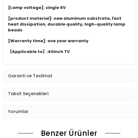
[Lamp voltage]: single 6V
[product material]: new aluminum substrate, fast
heat dissipation, durable quality, high-quality lamp
beads
[Warranty time]: one year warranty
【Applicable to】:40inch TV
Garanti ve Teslimat
Taksit Seçenekleri
Yorumlar
Benzer Ürünler