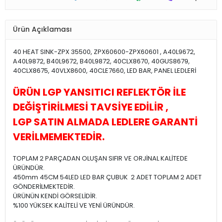
Ürün Açıklaması
40 HEAT SINK-ZPX 35500, ZPX60600-ZPX60601 , A40L9672,
A40L9872, B40L9672, B40L9872, 40CLX8670, 40GUS8679,
40CLX8675, 40VLX8600, 40CLE7660, LED BAR, PANEL LEDLERİ
ÜRÜN LGP YANSITICI REFLEKTÖR İLE
DEĞİŞTİRİLMESİ TAVSİYE EDİLİR ,
LGP SATIN ALMADA LEDLERE GARANTİ
VERİLMEMEKTEDİR.
TOPLAM 2 PARÇADAN OLUŞAN SIFIR VE ORJİNAL KALİTEDE
ÜRÜNDÜR.
450mm 45CM 54LED LED BAR ÇUBUK 2 ADET TOPLAM 2 ADET
GÖNDERİLMEKTEDİR.
ÜRÜNÜN KENDİ GÖRSELİDİR.
%100 YÜKSEK KALİTELİ VE YENİ ÜRÜNDÜR.