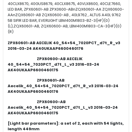
40CLX8670, 40GUS8679, 40CLX8675, 40VLX8600, 40CLE7660,
LED BAR, ZPX60601-AB ZPX0600-ABnZQX60601-AA ZQX60600-
AAnZQX60601-AB ZQX60600-AB , 40L9762 , ALTUS A40L 9762
5B SIFIR LED BAR, EVERLIGHT LBM400M1803-BZ-3(HF)(0)
(L),ZQX60601-AB, ZQX60600-AB, LBM400M1803-CA-3(HF)(0)
(R)
ZPX60601-AB AECELIK 40_54+54_7020PCT_d7t_R_v3
2016-03-24 AK40UKAAP6600460176
ZPX60600-AB AECELIK
40_54+54_7020PCT_d7t_L_v3 2016-03-24
AK40UKAAP6600460175
ZPX60601-AB
Aecelik_40_54+54_7020PCT_d7t_R_v3 2016-03-24
AK40UKAAP6600460176
ZPX60600-AB
Aecelik_40_54+54_7020PCT_d7t_L_v3 2016-03-24
AK40UKAAP6600460175
[Light bar parameters]: a set of 2, each with 54 lights,
length 449mm