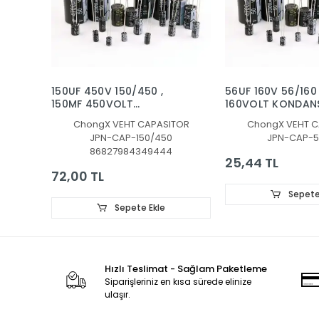
150UF 450V 150/450 ,
56UF 160V 56/160
150MF 450VOLT
160VOLT KONDAN
KONDANSATÖR
ChongX VEHT CAPASITOR
ChongX VEHT C
JPN-CAP-150/450
JPN-CAP-5
86827984349444
25,44 TL
72,00 TL
Sepete
Sepete Ekle
Hızlı Teslimat - Sağlam Paketleme
Siparişleriniz en kısa sürede elinize
ulaşır.