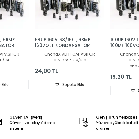
 , 56MF
68UF 160V 68/160 , 68MF
100UF 160V 1
SATÖR
160VOLT KONDANSATÖR
100MF 160V
KONDANSAT
APASITOR
ChongX VEHT CAPASITOR
ChongX 
6/160
JPN-CAP-68/160
JPN-
868
24,00 TL
19,20 TL
 Ekle
Sepete Ekle
Güvenli Alışveriş
Geniş Ürün Yelpazesi
Güvenli ve kolay ödeme
Yüzlerce yüksek kaliteli
sistemi
ürünler