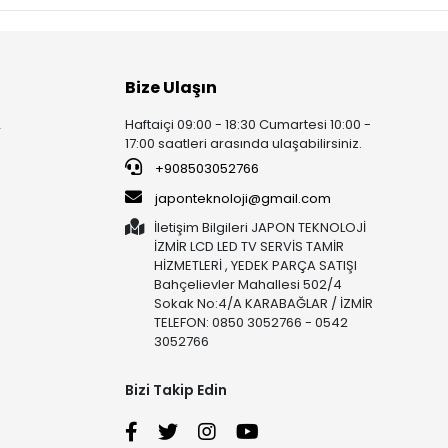
Bize Ulaşın
Haftaiçi 09:00 - 18:30 Cumartesi 10:00 -
r
17:00 saatleri arasında ulaşabilirsiniz.
+908503052766
japonteknoloji@gmail.com
İletişim Bilgileri JAPON TEKNOLOJİ
İZMİR LCD LED TV SERVİS TAMİR
HİZMETLERİ , YEDEK PARÇA SATIŞI
Bahçelievler Mahallesi 502/4
Sokak No:4/A KARABAĞLAR / İZMİR
TELEFON: 0850 3052766 - 0542
3052766
Bizi Takip Edin