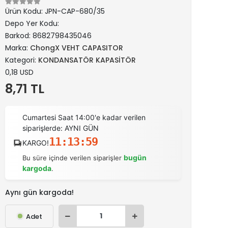
Ürün Kodu:
JPN-CAP-680/35
Depo Yer Kodu:
Barkod:
8682798435046
Marka:
ChongX VEHT CAPASITOR
Kategori:
KONDANSATÖR KAPASİTÖR
0,18 USD
8,71 TL
Cumartesi Saat 14:00'e kadar verilen
siparişlerde: AYNI GÜN
11:13:59
KARGO!
bugün
Bu süre içinde verilen siparişler
kargoda
.
Aynı gün kargoda!
Adet