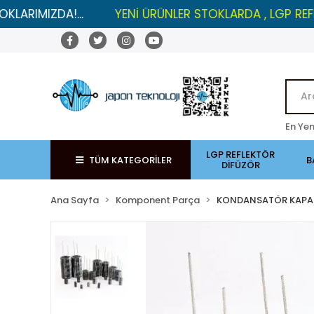
IZDA!...
YENİ ÜRÜNLER STOKLARDA , LGP REFLEKTÖRL
En Yen
LGP REFLEKTÖR
TÜM KATEGORİLER
B
DİFÜZÖR
Ana Sayfa
Komponent Parça
KONDANSATÖR KAPA