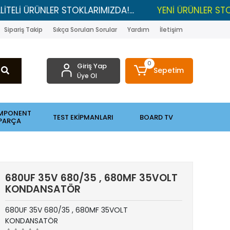
ÜRÜNLER STOKLARIMIZDA!...
YENİ ÜRÜNLER STOKLARDA
Sipariş Takip
Sıkça Sorulan Sorular
Yardım
İletişim
0
Giriş Yap
Sepetim
Üye Ol
MPONENT
TEST EKİPMANLARI
BOARD TV
PARÇA
680UF 35V 680/35 , 680MF 35VOLT
KONDANSATÖR
680UF 35V 680/35 , 680MF 35VOLT
KONDANSATÖR