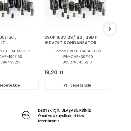
00/160 ,
39UF 160V 39/160 , 39MF
4700UF
OLT
160VOLT KONDANSATÖR
4700M
ÖR
KONDA
VEHT CAPASITOR
ChongX VEHT CAPASITOR
Ch
CAP-100/160
JPN-CAP-39/160
2798435213
8682798435213
19,20 TL
27,30
Sepete Ekle
Sepete Ekle
DESTEK İÇİN ULAŞABİLİRSİNİZ
Öneri ve şikayetlerinizi bize
iletebilirsiniz.