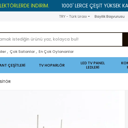
ERDE İNDİRİM.
1000' LERCE ÇEŞİT YÜKSEK KALİTELİ 
TRY - Türk Lirası
Bayilik Başvurusu
iler
,
Çok Satanlar
,
En Çok Oylananlar
LED TV PANEL
KO
ANT ÇEŞİTLERİ
TV HOPARLÖR
LEDLERİ
SİTÖR