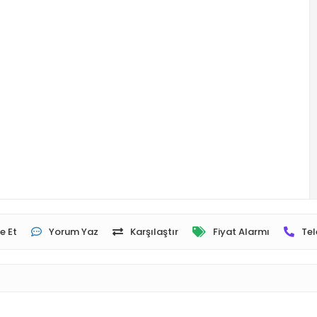
e Et
Yorum Yaz
Karşılaştır
Fiyat Alarmı
Tel