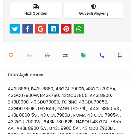
Hızlı Gönderi
Güvenli Alışveriş
Ürün Açıklaması
A43L8860, B43L 8860, 43GCU7900B, 43GCU7905A,
43GCU7900W, B43K780, 43GCU7855, A43L8900,
B43L8900, 43GDU7900B, TORINO 43GDU7905B,
43GDU7810B , LED BAR , PANEL LEDLERİ , A43L 8860 5S ,
B43L 8860 5S , 43 GCU7900B , ROMA 43 GCU 7905A ,
43 GCU 7900W , B43K 780 B2B , NAPOLİ 43 GCU 7855
AP , A43L 8900 5A , B43L 8900 5A , 43 GDU 7900B ,