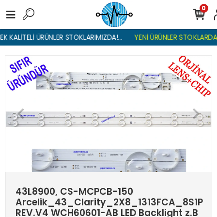
0
K KALİTELİ ÜRÜNLER STOKLARIMIZDA!...
YENİ ÜRÜNLER STOKLARDA ,
43L8900, CS-MCPCB-150
Arcelik_43_Clarity_2X8_1313FCA_8S1P
REV.V4 WCH60601-AB LED Backlight z.B