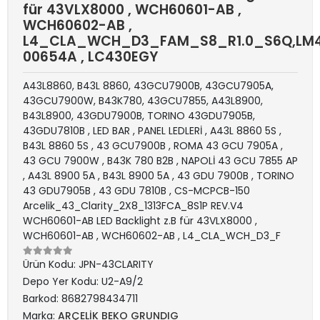
für 43VLX8000 , WCH60601-AB ,
WCH60602-AB ,
L4_CLA_WCH_D3_FAM_S8_R1.0_S6Q,LM4
00654A , LC430EGY
A43L8860, B43L 8860, 43GCU7900B, 43GCU7905A,
43GCU7900W, B43K780, 43GCU7855, A43L8900,
B43L8900, 43GDU7900B, TORINO 43GDU7905B,
43GDU7810B , LED BAR , PANEL LEDLERİ , A43L 8860 5S ,
B43L 8860 5S , 43 GCU7900B , ROMA 43 GCU 7905A ,
43 GCU 7900W , B43K 780 B2B , NAPOLİ 43 GCU 7855 AP
, A43L 8900 5A , B43L 8900 5A , 43 GDU 7900B , TORINO
43 GDU7905B , 43 GDU 7810B , CS-MCPCB-150
Arcelik_43_Clarity_2X8_1313FCA_8S1P REV.V4
WCH60601-AB LED Backlight z.B für 43VLX8000 ,
WCH60601-AB , WCH60602-AB , L4_CLA_WCH_D3_F
Ürün Kodu:
JPN-43CLARITY
Depo Yer Kodu:
U2-A9/2
Barkod:
8682798434711
Marka:
ARÇELİK BEKO GRUNDIG