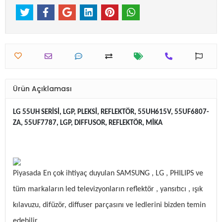
Ürün Açıklaması
LG 55UH SERİSİ, LGP, PLEKSİ, REFLEKTÖR, 55UH615V, 55UF6807-
ZA, 55UF7787, LGP, DIFFUSOR, REFLEKTÖR, MİKA
Piyasada En çok ihtiyaç duyulan SAMSUNG , LG , PHILIPS ve
tüm markaların led televizyonların reflektör , yansıtıcı , ışık
kılavuzu, difüzör, diffuser parçasını ve ledlerini bizden temin
edebilir,