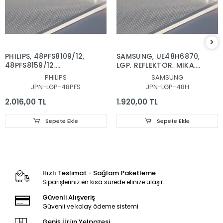
PHILIPS, 48PFS8109/12,
SAMSUNG, UE48H6870,
48PFS8159/12,
LGP, REFLEKTÖR, MİKA,
REFLEKTOR, DİFÜZÖR,
DİFÜZÖR,VH80-
PHILIPS
SAMSUNG
LGP, BACKLIGHT PLEKSİ,
480SMA-R2, VH80-
JPN-LGP-48PFS
JPN-LGP-48H
IŞIK YANSITICI TABAKA
480SMB-R2, BN96-
30655A, BN96-30654A,
2.016,00 TL
1.920,00 TL
CY-VH048CSLV1H, LGP
PLEKSİ
Sepete Ekle
Sepete Ekle
Hızlı Teslimat - Sağlam Paketleme
Siparişleriniz en kısa sürede elinize ulaşır.
Güvenli Alışveriş
Güvenli ve kolay ödeme sistemi
Geniş Ürün Yelpazesi