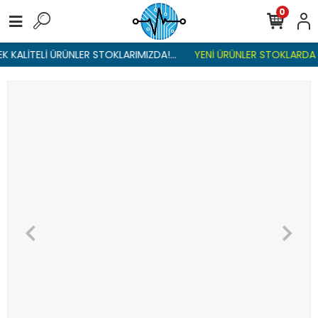
0
 KALİTELİ ÜRÜNLER STOKLARIMIZDA!...
YENİ ÜRÜNLER STOKLARDA , 