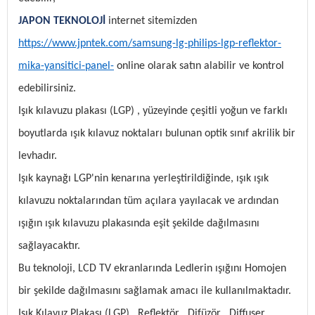
JAPON TEKNOLOJİ
internet sitemizden
https://www.jpntek.com/samsung-lg-philips-lgp-reflektor-
mika-yansitici-panel-
online olarak satın alabilir ve kontrol
edebilirsiniz.
Işık kılavuzu plakası (LGP) , yüzeyinde çeşitli yoğun ve farklı
boyutlarda ışık kılavuz noktaları bulunan optik sınıf akrilik bir
levhadır.
Işık kaynağı LGP'nin kenarına yerleştirildiğinde, ışık ışık
kılavuzu noktalarından tüm açılara yayılacak ve ardından
ışığın ışık kılavuzu plakasında eşit şekilde dağılmasını
sağlayacaktır.
Bu teknoloji, LCD TV ekranlarında Ledlerin ışığını Homojen
bir şekilde dağılmasını sağlamak amacı ile kullanılmaktadır.
Işık Kılavuz Plakası (LGP) , Reflektör , Difüzör , Diffuser