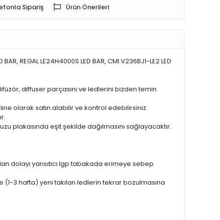
efonla Sipariş
Ürün Önerileri
 BAR, REGAL LE24H4000S LED BAR, CMI V236BJ1-LE2 LED
difüzör, diffuser parçasını ve ledlerini bizden temin
ine olarak satın alabilir ve kontrol edebilirsiniz.
r.
lavuzu plakasında eşit şekilde dağılmasını sağlayacaktır.
nmadan dolayı yansıtıcı lgp tabakada erimeye sebep
1-3 hafta) yeni takılan ledlerin tekrar bozulmasına