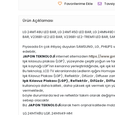
Favorilerime Ekle
Tavsiy
Ürün Açıklaması
LG 24MT48U LED BAR, LG 24MT45D LED BAR, LG 24MN49D L
BAR, V236B1-LE2 LED BAR, V236B1-LE2-TREM11 LED BAR,
Piyasada En çok ihtiyaç duyulan SAMSUNG , LG , PHILIPS ve t
edebilir,
JAPON TEKNOLOJİ
internet sitemizden
https://www.jp
Işık kılavuzu plakası (LGP) , yüzeyinde çeşitli yoğun ve fark
Işık kaynağı LGP'nin kenarına yerleştirildiğinde, ışık ışı
Bu teknoloji, LCD TV ekranlarında Ledlerin ışığını Homoj
Işık Kılavuz Plakası (LGP) , Reflektör , Difüzör , Diffuser
Işık Kılavuz Plakası (LGP) , Reflektör , Difüzör , D
kullanıcıya daha kaliteli , daha yüksek ışık vermek için
vermektedir,
böyle durumlarda led ve reflektör takım olarak değişme
sebep olacaktır.
Biz
JAPON TEKNOLOJİ
olarak hem orijinal kalitede ma
LG 24MT48U LGP, 24MN49-HM