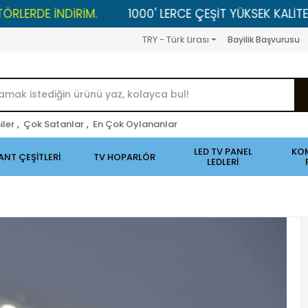
DİRİM.
1000' LERCE ÇEŞİT YÜKSEK KALİTELİ ÜRÜNLER 
TRY - Türk Lirası
Bayilik Başvurusu
iler
,
Çok Satanlar
,
En Çok Oylananlar
LED TV PANEL
KO
ANT ÇEŞİTLERİ
TV HOPARLÖR
LEDLERİ