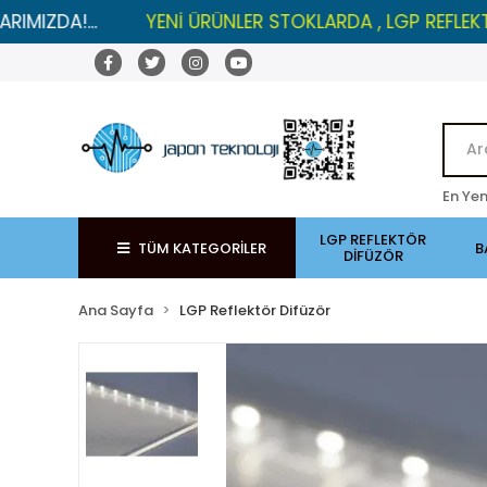
YENİ ÜRÜNLER STOKLARDA , LGP REFLEKTÖRLERDE İN
En Yen
LGP REFLEKTÖR
TÜM KATEGORİLER
B
DİFÜZÖR
Ana Sayfa
LGP Reflektör Difüzör