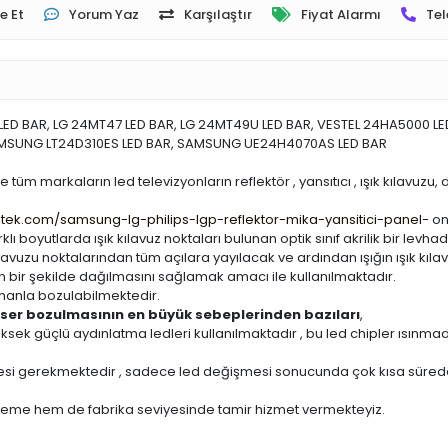
e Et
Yorum Yaz
Karşılaştır
Fiyat Alarmı
Tel
ED BAR, LG 24MT47 LED BAR, LG 24MT49U LED BAR, VESTEL 24HA5000 LED
 SAMSUNG LT24D310ES LED BAR, SAMSUNG UE24H4070AS LED BAR
üm markaların led televizyonların reflektör , yansıtıcı , ışık kılavuzu, 
ntek.com/samsung-lg-philips-lgp-reflektor-mika-yansitici-panel-
onl
lı boyutlarda ışık kılavuz noktaları bulunan optik sınıf akrilik bir levhadı
k kılavuzu noktalarından tüm açılara yayılacak ve ardından ışığın ışık kı
en bir şekilde dağılmasını sağlamak amacı ile kullanılmaktadır.
 zamanla bozulabilmektedir.
iffuser bozulmasının en büyük sebeplerinden bazıları
,
 yüksek güçlü aydınlatma ledleri kullanılmaktadır , bu led chipler ısı
si gerekmektedir , sadece led değişmesi sonucunda çok kısa sürede (
lzeme hem de fabrika seviyesinde tamir hizmet vermekteyiz.