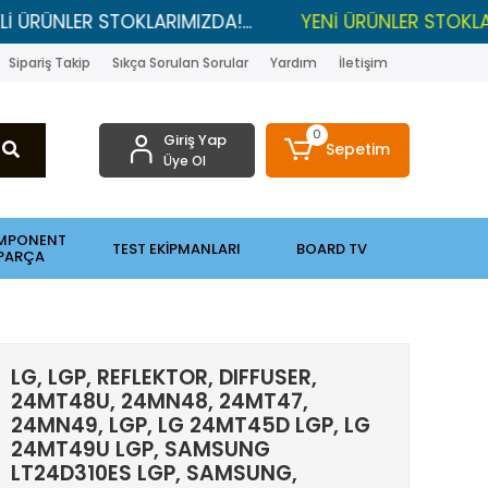
STOKLARIMIZDA!...
YENİ ÜRÜNLER STOKLARDA , LGP R
Sipariş Takip
Sıkça Sorulan Sorular
Yardım
İletişim
0
Giriş Yap
Sepetim
Üye Ol
MPONENT
TEST EKİPMANLARI
BOARD TV
PARÇA
LG, LGP, REFLEKTOR, DIFFUSER,
24MT48U, 24MN48, 24MT47,
24MN49, LGP, LG 24MT45D LGP, LG
24MT49U LGP, SAMSUNG
LT24D310ES LGP, SAMSUNG,