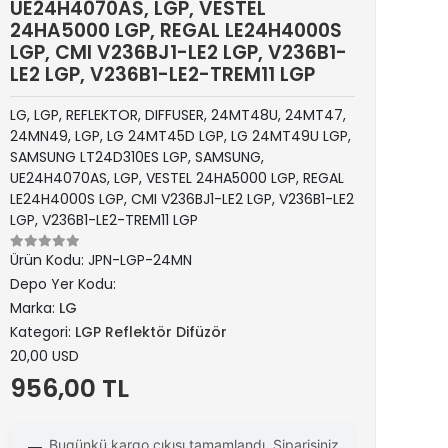
UE24H4070AS, LGP, VESTEL
24HA5000 LGP, REGAL LE24H4000S
LGP, CMI V236BJ1-LE2 LGP, V236B1-
LE2 LGP, V236B1-LE2-TREM11 LGP
LG, LGP, REFLEKTOR, DIFFUSER, 24MT48U, 24MT47,
24MN49, LGP, LG 24MT45D LGP, LG 24MT49U LGP,
SAMSUNG LT24D310ES LGP, SAMSUNG,
UE24H4070AS, LGP, VESTEL 24HA5000 LGP, REGAL
LE24H4000S LGP, CMI V236BJ1-LE2 LGP, V236B1-LE2
LGP, V236B1-LE2-TREM11 LGP
Ürün Kodu:
JPN-LGP-24MN
Depo Yer Kodu:
Marka:
LG
Kategori:
LGP Reflektör Difüzör
20,00 USD
956,00 TL
Bugünkü kargo çıkışı tamamlandı. Siparişiniz