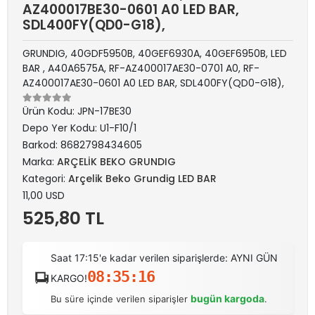
AZ400017BE30-0601 A0 LED BAR,
SDL400FY(QD0-G18),
GRUNDIG, 40GDF5950B, 40GEF6930A, 40GEF6950B, LED
BAR , A40A6575A, RF-AZ400017AE30-0701 A0, RF-
AZ400017AE30-0601 A0 LED BAR, SDL400FY(QD0-G18),
Ürün Kodu:
JPN-17BE30
Depo Yer Kodu:
U1-F10/1
Barkod:
8682798434605
Marka:
ARÇELİK BEKO GRUNDIG
Kategori:
Arçelik Beko Grundig LED BAR
11,00 USD
525,80 TL
Saat 17:15'e kadar verilen siparişlerde: AYNI GÜN
08:35:16
KARGO!
bugün kargoda
Bu süre içinde verilen siparişler
.