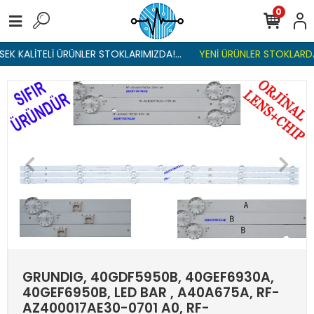
0
K KALİTELİ ÜRÜNLER STOKLARIMIZDA!...
YENİ ÜRÜNLER STOKLARDA ,
GRUNDIG, 40GDF5950B, 40GEF6930A,
40GEF6950B, LED BAR , A40A675A, RF-
AZ400017AE30-0701 A0, RF-