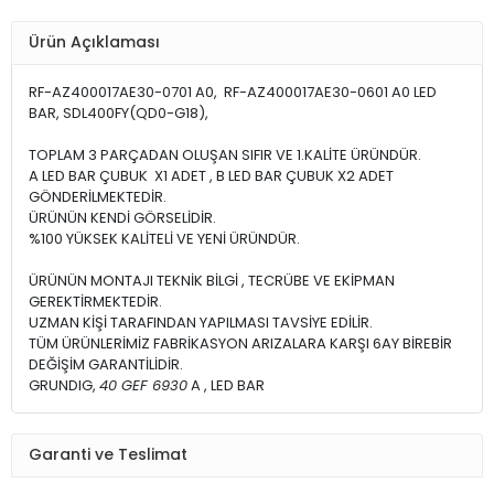
Ürün Açıklaması
RF-AZ400017AE30-0701 A0, RF-AZ400017AE30-0601 A0 LED
BAR, SDL400FY(QD0-G18),
TOPLAM 3 PARÇADAN OLUŞAN SIFIR VE 1.KALİTE ÜRÜNDÜR.
A LED BAR ÇUBUK X1 ADET , B LED BAR ÇUBUK X2 ADET
GÖNDERİLMEKTEDİR.
ÜRÜNÜN KENDİ GÖRSELİDİR.
%100 YÜKSEK KALİTELİ VE YENİ ÜRÜNDÜR.
ÜRÜNÜN MONTAJI TEKNİK BİLGİ , TECRÜBE VE EKİPMAN
GEREKTİRMEKTEDİR.
UZMAN KİŞİ TARAFINDAN YAPILMASI TAVSİYE EDİLİR.
TÜM ÜRÜNLERİMİZ FABRİKASYON ARIZALARA KARŞI 6AY BİREBİR
DEĞİŞİM GARANTİLİDİR.
GRUNDIG,
40 GEF 6930
A , LED BAR
Garanti ve Teslimat