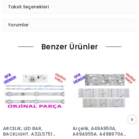
Taksit Seçenekleri
Yorumlar
Benzer Ürünler
ARCELIK, LED BAR,
Arçelik, A49A950A,
BACKLIGHT, A32L5751D,
A49A955A, A49B970A