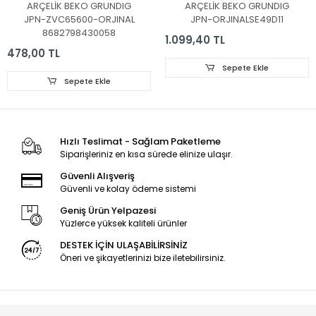
32L6760, 32LE6730BP,
LED BAR, Beko,
ARÇELİK BEKO GRUNDIG
ARÇELİK BEKO GRUNDIG
32LE6525B,
B49B970A, B49A955A,
JPN-ZVC65600-ORJINAL
JPN-ORJINALSE49D11
32GFB6722,
B49A950A, LED BAR,
8682798430058
32GFB6728,
Grundig, 49GEU8955B,
1.099,40 TL
32VLE6730BP, Munich
49GEU8950B,
478,00 TL
32CLE6745AP,
49GEU8965B,
Sepete Ekle
A32L67525B,
49GFU8960B,
Sepete Ekle
B32L67525B,
49GFU8965B,
B32L67525W,
49VLX777LDL,
A32L67525W,
49GEU890, LED BAR,
32VLE5730BN,
SE49D11L,R-ZC29AG-
Dortmund 32CLE5745,
05, LM41-00977A,
Hızlı Teslimat - Sağlam Paketleme
LED
00978A,
Siparişleriniz en kısa sürede elinize ulaşır.
L4_OPTIMUS_D9_CDM_L0
Güvenli Alışveriş
Güvenli ve kolay ödeme sistemi
Geniş Ürün Yelpazesi
Yüzlerce yüksek kaliteli ürünler
DESTEK İÇİN ULAŞABİLİRSİNİZ
Öneri ve şikayetlerinizi bize iletebilirsiniz.