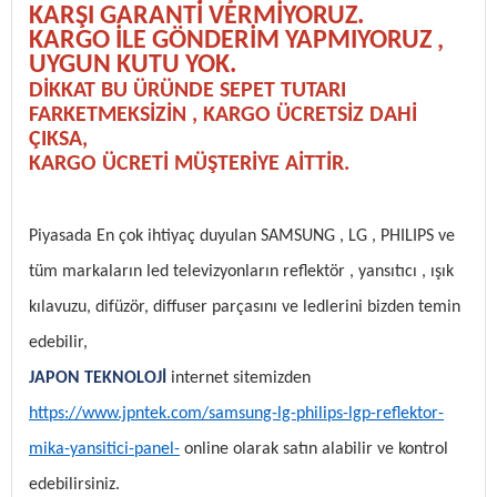
KARŞI GARANTİ VERMİYORUZ.
KARGO İLE GÖNDERİM YAPMIYORUZ ,
UYGUN KUTU YOK.
DİKKAT BU ÜRÜNDE SEPET TUTARI
FARKETMEKSİZİN , KARGO ÜCRETSİZ DAHİ
ÇIKSA,
KARGO ÜCRETİ MÜŞTERİYE AİTTİR.
Piyasada En çok ihtiyaç duyulan SAMSUNG , LG , PHILIPS ve
tüm markaların led televizyonların reflektör , yansıtıcı , ışık
kılavuzu, difüzör, diffuser parçasını ve ledlerini bizden temin
edebilir,
JAPON TEKNOLOJİ
internet sitemizden
https://www.jpntek.com/samsung-lg-philips-lgp-reflektor-
mika-yansitici-panel-
online olarak satın alabilir ve kontrol
edebilirsiniz.