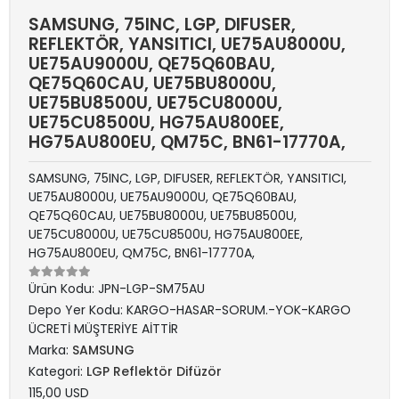
SAMSUNG, 75INC, LGP, DIFUSER,
REFLEKTÖR, YANSITICI, UE75AU8000U,
UE75AU9000U, QE75Q60BAU,
QE75Q60CAU, UE75BU8000U,
UE75BU8500U, UE75CU8000U,
UE75CU8500U, HG75AU800EE,
HG75AU800EU, QM75C, BN61-17770A,
SAMSUNG, 75INC, LGP, DIFUSER, REFLEKTÖR, YANSITICI,
UE75AU8000U, UE75AU9000U, QE75Q60BAU,
QE75Q60CAU, UE75BU8000U, UE75BU8500U,
UE75CU8000U, UE75CU8500U, HG75AU800EE,
HG75AU800EU, QM75C, BN61-17770A,
Ürün Kodu:
JPN-LGP-SM75AU
Depo Yer Kodu:
KARGO-HASAR-SORUM.-YOK-KARGO
ÜCRETİ MÜŞTERİYE AİTTİR
Marka:
SAMSUNG
Kategori:
LGP Reflektör Difüzör
115,00 USD