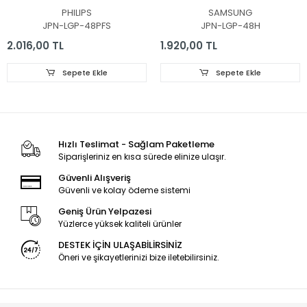
REFLEKTOR, DİFÜZÖR,
DİFÜZÖR,VH80-
PHILIPS
SAMSUNG
LGP, BACKLIGHT PLEKSİ,
480SMA-R2, VH80-
JPN-LGP-48PFS
JPN-LGP-48H
IŞIK YANSITICI TABAKA
480SMB-R2, BN96-
30655A, BN96-30654A,
2.016,00 TL
1.920,00 TL
CY-VH048CSLV1H, LGP
PLEKSİ
Sepete Ekle
Sepete Ekle
Hızlı Teslimat - Sağlam Paketleme
Siparişleriniz en kısa sürede elinize ulaşır.
Güvenli Alışveriş
Güvenli ve kolay ödeme sistemi
Geniş Ürün Yelpazesi
Yüzlerce yüksek kaliteli ürünler
DESTEK İÇİN ULAŞABİLİRSİNİZ
Öneri ve şikayetlerinizi bize iletebilirsiniz.