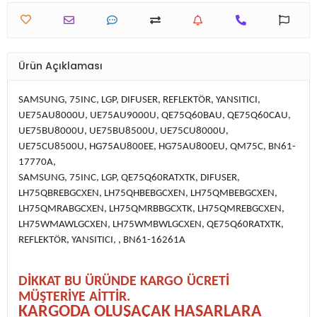
Ürün Açıklaması
SAMSUNG, 75INC, LGP, DIFUSER, REFLEKTÖR, YANSITICI,
UE75AU8000U, UE75AU9000U, QE75Q60BAU, QE75Q60CAU,
UE75BU8000U, UE75BU8500U, UE75CU8000U,
UE75CU8500U, HG75AU800EE, HG75AU800EU, QM75C, BN61-
17770A,
SAMSUNG, 75INC, LGP, QE75Q60RATXTK, DIFUSER,
LH75QBREBGCXEN, LH75QHBEBGCXEN, LH75QMBEBGCXEN,
LH75QMRABGCXEN, LH75QMRBBGCXTK, LH75QMREBGCXEN,
LH75WMAWLGCXEN, LH75WMBWLGCXEN, QE75Q60RATXTK,
REFLEKTÖR, YANSITICI, , BN61-16261A
DİKKAT BU ÜRÜNDE KARGO ÜCRETİ
MÜŞTERİYE AİTTİR.
KARGODA OLUŞAÇAK HASARLARA