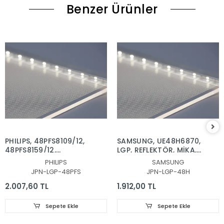
Benzer Ürünler
PHILIPS, 48PFS8109/12,
SAMSUNG, UE48H6870,
48PFS8159/12,
LGP, REFLEKTÖR, MİKA,
REFLEKTOR, DİFÜZÖR,
DİFÜZÖR,VH80-
PHILIPS
SAMSUNG
LGP, BACKLIGHT PLEKSİ,
480SMA-R2, VH80-
JPN-LGP-48PFS
JPN-LGP-48H
IŞIK YANSITICI TABAKA
480SMB-R2, BN96-
30655A, BN96-30654A,
2.007,60 TL
1.912,00 TL
CY-VH048CSLV1H, LGP
PLEKSİ
Sepete Ekle
Sepete Ekle