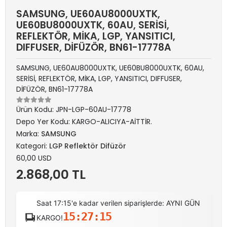
SAMSUNG, UE60AU8000UXTK,
UE60BU8000UXTK, 60AU, SERİSİ,
REFLEKTÖR, MİKA, LGP, YANSITICI,
DIFFUSER, DİFÜZÖR, BN61-17778A
SAMSUNG, UE60AU8000UXTK, UE60BU8000UXTK, 60AU,
SERİSİ, REFLEKTÖR, MİKA, LGP, YANSITICI, DIFFUSER,
DİFÜZÖR, BN61-17778A
Ürün Kodu:
JPN-LGP-60AU-17778
Depo Yer Kodu:
KARGO-ALICIYA-AİTTİR.
Marka:
SAMSUNG
Kategori:
LGP Reflektör Difüzör
60,00 USD
2.868,00 TL
Saat 17:15'e kadar verilen siparişlerde: AYNI GÜN
15:27:15
KARGO!