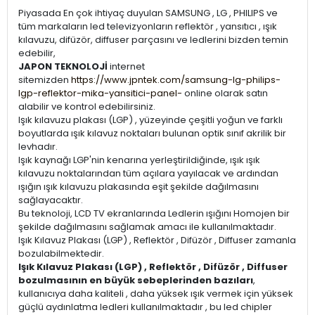
Piyasada En çok ihtiyaç duyulan SAMSUNG , LG , PHILIPS ve
tüm markaların led televizyonların reflektör , yansıtıcı , ışık
kılavuzu, difüzör, diffuser parçasını ve ledlerini bizden temin
edebilir,
JAPON TEKNOLOJİ
internet
sitemizden
https://www.jpntek.com/samsung-lg-philips-
lgp-reflektor-mika-yansitici-panel-
online olarak satın
alabilir ve kontrol edebilirsiniz.
Işık kılavuzu plakası (LGP) , yüzeyinde çeşitli yoğun ve farklı
boyutlarda ışık kılavuz noktaları bulunan optik sınıf akrilik bir
levhadır.
Işık kaynağı LGP'nin kenarına yerleştirildiğinde, ışık ışık
kılavuzu noktalarından tüm açılara yayılacak ve ardından
ışığın ışık kılavuzu plakasında eşit şekilde dağılmasını
sağlayacaktır.
Bu teknoloji, LCD TV ekranlarında Ledlerin ışığını Homojen bir
şekilde dağılmasını sağlamak amacı ile kullanılmaktadır.
Işık Kılavuz Plakası (LGP) , Reflektör , Difüzör , Diffuser zamanla
bozulabilmektedir.
Işık Kılavuz Plakası (LGP) , Reflektör , Difüzör , Diffuser
bozulmasının en büyük sebeplerinden bazıları
,
kullanıcıya daha kaliteli , daha yüksek ışık vermek için yüksek
güçlü aydınlatma ledleri kullanılmaktadır , bu led chipler