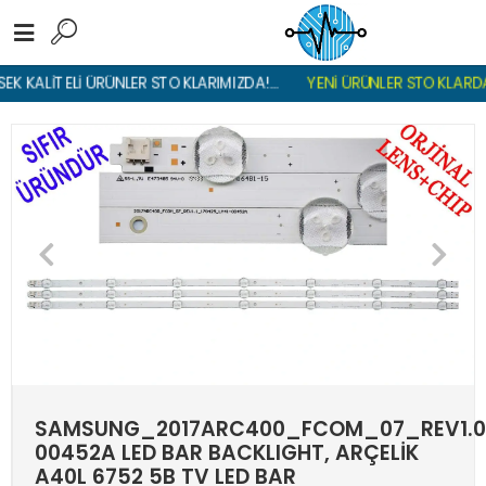
K KALİTELİ ÜRÜNLER STOKLARIMIZDA!...
YENİ ÜRÜNLER STOKLARDA ,
SAMSUNG_2017ARC400_FCOM_07_REV1.0
00452A LED BAR BACKLIGHT, ARÇELİK
A40L 6752 5B TV LED BAR