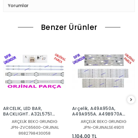
Yorumlar
Benzer Ürünler
ARCELIK, LED BAR,
Arçelik, A49A950A,
BACKLIGHT, A32L5751D,
A49A955A, A49B970A
32L6760, 32LE6730BP,
LED BAR, Beko,
ARÇELİK BEKO GRUNDIG
ARÇELİK BEKO GRUNDIG
32LE6525B,
B49B970A, B49A955A,
JPN-ZVC65600-ORJINAL
JPN-ORJINALSE49D11
32GFB6722,
B49A950A, LED BAR,
8682798430058
32GFB6728,
Grundig, 49GEU8955B,
1.104,00 TL