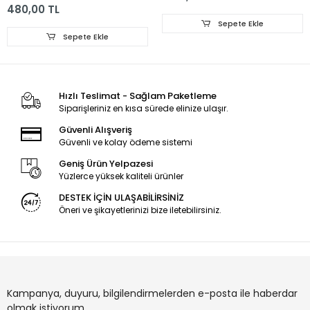
32VLE6730BP, Munich
49GEU8950B,
480,00 TL
32CLE6745AP,
49GEU8965B,
Sepete Ekle
A32L67525B,
49GFU8960B,
Sepete Ekle
B32L67525B,
49GFU8965B,
B32L67525W,
49VLX777LDL,
A32L67525W,
49GEU890, LED BAR,
32VLE5730BN,
SE49D11L,R-ZC29AG-
Dortmund 32CLE5745,
05, LM41-00977A,
Hızlı Teslimat - Sağlam Paketleme
LED
00978A,
Siparişleriniz en kısa sürede elinize ulaşır.
L4_OPTIMUS_D9_CDM_L0
Güvenli Alışveriş
Güvenli ve kolay ödeme sistemi
Geniş Ürün Yelpazesi
Yüzlerce yüksek kaliteli ürünler
DESTEK İÇİN ULAŞABİLİRSİNİZ
Öneri ve şikayetlerinizi bize iletebilirsiniz.
Kampanya, duyuru, bilgilendirmelerden e-posta ile haberdar
olmak istiyorum.