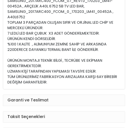
SAMSUNG_2017ARC400_FCOM_07_REV1.0_170203_LM41-
00452A , ARÇELİK A40L 6752 5B TV LED BAR,
SAMSUNG_2017ARC400_FCOM_0_170203_LM41_00452A ,
A40L6752
TOPLAM 3 PARÇADAN OLUŞAN SIFIR VE ORJİNAL LED CHİP VE
MERCEKLİ ÜRÜNDÜR.
7 LEDLİ LED BAR ÇUBUK X3 ADET GÖNDERİLMEKTEDİR.
ÜRÜNÜN KENDİ GÖRSELİDİR.
%100 1.KALİTE , ALİMUNYUM ZEMİNE SAHİP VE ARKASINDA
220DERECE DAYANIKLI TERMAL BANT İLE GÖNDERİLİR.
ÜRÜNÜN MONTAJI TEKNİK BİLGİ , TECRÜBE VE EKİPMAN
GEREKTİRMEKTEDİR.
UZMAN KİŞİ TARAFINDAN YAPILMASI TAVSİYE EDİLİR.
TÜM ÜRÜNLERİMİZ FABRİKASYON ARIZALARA KARŞI 6AY BİREBİR
DEĞİŞİM GARANTİLİDİR.
Garanti ve Teslimat
Taksit Seçenekleri