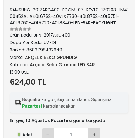
SAMSUNG_2017ARC400_FCOM_07_REV1.0_170203_LM41-
00452A , A40L6752-40VLX7730-40L8752-40L5751-
40L6760-40L5720-40L8840-LED-BAR-BACKLIGHT
Ürün Kodu:
JPN-2017ARC400
Depo Yer Kodu:
U7-D1
Barkod:
8682798432649
Marka:
ARÇELİK BEKO GRUNDIG
Kategori:
Arçelik Beko Grundig LED BAR
13,00 USD
624,00 TL
Bugünkü kargo çıkışı tamamlandı. Siparişiniz
Pazartesi
kargolanacaktır.
En geç 10 Ağustos Pazartesi günü kargoda!
Adet