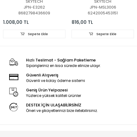
SKYTECH
SKYTECH
315CS-M_V03, MS-
BL58245G, PROFİLO,
JPN-E3262
JPN-MSL3006
L4703, JL.D50091330-
58PA525EG, LED BAR,
8682798436609
6242005453151
315CS-M_V02
MS-L3006 V2 ,
JL.D58051330-006AS-
1.008,00 TL
816,00 TL
M_V01 , MS-L3006 V2
CX580DLEDM
Sepete Ekle
Sepete Ekle
Hızlı Teslimat - Sağlam Paketleme
Siparişleriniz en kısa sürede elinize ulaşır.
Güvenli Alışveriş
Güvenli ve kolay ödeme sistemi
Geniş Ürün Yelpazesi
Yüzlerce yüksek kaliteli ürünler
DESTEK İÇİN ULAŞABİLİRSİNİZ
Öneri ve şikayetlerinizi bize iletebilirsiniz.