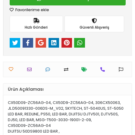
Favorilerime ekle
Hızlı Gönderi
Güvenli Alışveriş
Ürün Açıklaması
CX50D09-ZC56AG-04, CX50D9-ZC56AG-04, 306CX50063,
JL.D50091330-006DS-M_V02, SKYTECH, ST-5040US, ST-5050
LED BAR, REDLINE, PS50, LED BAR, DIJITSU DJTV501, DJTV50S,
DJ50, LED BAR, MSG-T500-3030-19001-2-09,
CX50D09-ZC56AG-04
DIJITSU 50DS9800 LED BAR ,