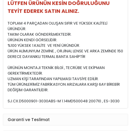
LÜTFEN ÜRÜNÜN KESİN DOĞRULUĞUNU
TEYİT EDEREK SATIN ALINIZ.
TOPLAM 4 PARÇADAN OLUŞAN SIFIR VE YÜKSEK KALİTELİ
ÜRÜNDÜR.
TAKIM OLARAK GÖNDERİLMEKTEDİR.
ÜRÜNÜN KENDİ GÖRSELİDİR.
%100 YÜKSEK 1.KALİTE VE YENİ ÜRÜNDÜR.
ÜRÜN ALİMUNYUM ZEMİNE , ORJİNAL LENSE VE ARKA ZEMİNDE 150
DERECE DAYANIKLI TERMAL BANTA SAHİPTİR
ÜRÜNÜN MONTAJI TEKNİK BİLGİ , TECRÜBE VE EKİPMAN
GEREKTİRMEKTEDİR.
UZMAN KİŞİ TARAFINDAN YAPILMASI TAVSİYE EDİLİR.
TÜM ÜRÜNLERİMİZ FABRİKASYON ARIZALARA KARŞI 6AY BİREBİR
DEĞİŞİM GARANTİLİDİR.
SJ.CX.D5000901-3030ABS-M 1.14MD500048 200710 , ES-3030
Garanti ve Teslimat