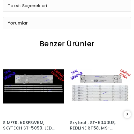
Taksit Seçenekleri
Yorumlar
Benzer Ürünler
SİMFER, 50SFSW6M,
Skytech, ST-6040US, ​​​​​​​
SKYTECH ST-5090, LED
REDLINE RT58, MS-
BAR, JL.D50091330-
L3006 V2, Blaupunkt,