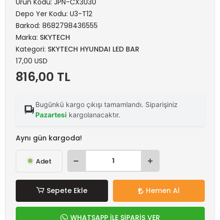
Ürün Kodu:
JPN-CX3030
Depo Yer Kodu:
U3-T12
Barkod:
8682798436555
Marka:
SKYTECH
Kategori:
SKYTECH HYUNDAI LED BAR
17,00 USD
816,00 TL
Bugünkü kargo çıkışı tamamlandı. Siparişiniz
Pazartesi
kargolanacaktır.
Aynı gün kargoda!
Adet
Sepete Ekle
Hemen Al
WHATSAPP İLE SİPARİŞ VER