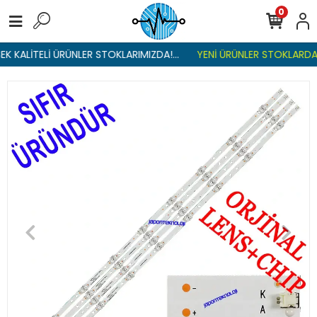
0
K KALİTELİ ÜRÜNLER STOKLARIMIZDA!...
YENİ ÜRÜNLER STOKLARDA ,