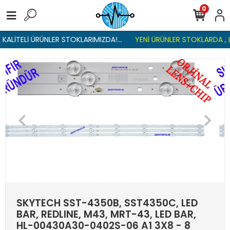
0
ALİTELİ ÜRÜNLER STOKLARIMIZDA!...
YENİ ÜRÜNLER STOKLARDA , L
SKYTECH SST-4350B, SST4350C, LED
BAR, REDLINE, M43, MRT-43, LED BAR,
HL-00430A30-0402S-06 A1 3X8 - 8