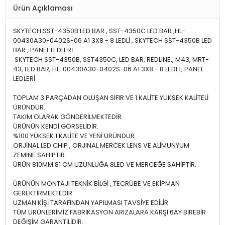
Ürün Açıklaması
SKYTECH SST-4350B LED BAR , SST-4350C LED BAR ,HL-
00430A30-0402S-06 A1 3X8 - 8 LEDLİ , SKYTECH SST-4350B LED
BAR , PANEL LEDLERİ
SKYTECH SST-4350B, SST4350C, LED BAR, REDLINE,, M43, MRT-
43, LED BAR, HL-00430A30-0402S-06 A1 3X8 - 8 LEDLİ , PANEL
LEDLERİ
TOPLAM 3 PARÇADAN OLUŞAN SIFIR VE 1.KALİTE YÜKSEK KALİTELİ
ÜRÜNDÜR.
TAKIM OLARAK GÖNDERİLMEKTEDİR.
ÜRÜNÜN KENDİ GÖRSELİDİR.
%100 YÜKSEK 1.KALİTE VE YENİ ÜRÜNDÜR.
ORJİNAL LED CHIP , ORJINAL MERCEK LENS VE ALİMUNYUM
ZEMİNE SAHİPTİR.
ÜRÜN 810MM 81 CM UZUNLUĞA 8LED VE MERCEĞE SAHİPTİR.
ÜRÜNÜN MONTAJI TEKNİK BİLGİ , TECRÜBE VE EKİPMAN
GEREKTİRMEKTEDİR.
UZMAN KİŞİ TARAFINDAN YAPILMASI TAVSİYE EDİLİR.
TÜM ÜRÜNLERİMİZ FABRİKASYON ARIZALARA KARŞI 6AY BİREBİR
DEĞİŞİM GARANTİLİDİR.