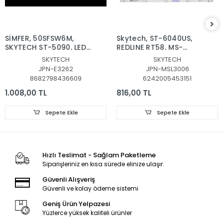
SİMFER, 50SFSW6M,
Skytech, ST-6040US, ​​​​​​​
SKYTECH ST-5090, LED
REDLINE RT58, MS-
BAR, JL.D50091330-
L3006 V2, Blaupunkt,
SKYTECH
SKYTECH
315CS-M_V03, MS-
BL58245G, PROFİLO,
JPN-E3262
JPN-MSL3006
L4703, JL.D50091330-
58PA525EG, LED BAR,
8682798436609
6242005453151
315CS-M_V02
MS-L3006 V2 ,
JL.D58051330-006AS-
1.008,00 TL
816,00 TL
M_V01 , MS-L3006 V2
CX580DLEDM
Sepete Ekle
Sepete Ekle
Hızlı Teslimat - Sağlam Paketleme
Siparişleriniz en kısa sürede elinize ulaşır.
Güvenli Alışveriş
Güvenli ve kolay ödeme sistemi
Geniş Ürün Yelpazesi
Yüzlerce yüksek kaliteli ürünler