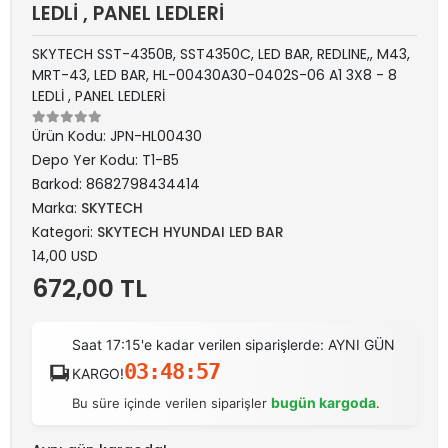
LEDLİ , PANEL LEDLERİ
SKYTECH SST-4350B, SST4350C, LED BAR, REDLINE,, M43,
MRT-43, LED BAR, HL-00430A30-0402S-06 A1 3X8 - 8
LEDLİ , PANEL LEDLERİ
Ürün Kodu:
JPN-HL00430
Depo Yer Kodu:
T1-B5
Barkod:
8682798434414
Marka:
SKYTECH
Kategori:
SKYTECH HYUNDAI LED BAR
14,00 USD
672,00 TL
Saat 17:15'e kadar verilen siparişlerde: AYNI GÜN
03:48:56
KARGO!
bugün kargoda
Bu süre içinde verilen siparişler
.