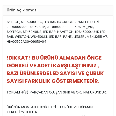
Ürün Açıklaması
SKTECH, ST-5040USC, LED BAR BACKLIGHT, PANEL LEDLERİ,
JL.D55091330-006RS-M, JL.D55091330-006RS-M_V01,
SKYTECH, ST-5040US, LED BAR, NAVİTECH, LDS-5099, UHD LED
BAR, WESTON, WS-50ULT, LED BAR, PANEL LEDLERİ, MS-L1255 V7,
HL-00500A30-0901S-04
!DİKKAT! BU ÜRÜNÜ ALMADAN ÖNCE
GÖRSELİ VE ADETİ KARŞILAŞTIRINIZ ,
BAZI ÜRÜNLERDE LED SAYISI VE ÇUBUK
SAYISI FARKLILIK GÖSTERMEKTEDİR
.
TOPLAM 4(8) PARÇADAN OLUŞAN SIFIR VE ORJİNAL ÜRÜNDÜR.
ÜRÜNÜN MONTAJI TEKNİK BİLGİ , TECRÜBE VE EKİPMAN
GEREKTİRMEKTEDİR.