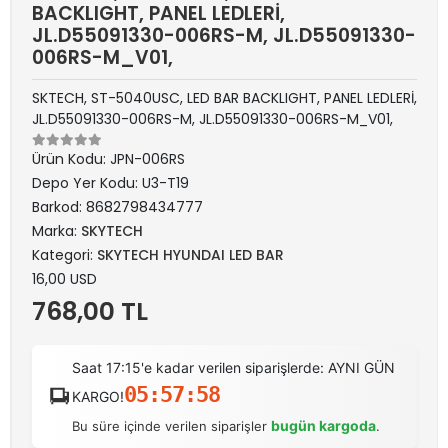
BACKLIGHT, PANEL LEDLERİ,
JL.D55091330-006RS-M, JL.D55091330-
006RS-M_V01,
SKTECH, ST-5040USC, LED BAR BACKLIGHT, PANEL LEDLERİ,
JL.D55091330-006RS-M, JL.D55091330-006RS-M_V01,
Ürün Kodu:
JPN-006RS
Depo Yer Kodu:
U3-T19
Barkod:
8682798434777
Marka:
SKYTECH
Kategori:
SKYTECH HYUNDAI LED BAR
16,00 USD
768,00 TL
Saat 17:15'e kadar verilen siparişlerde: AYNI GÜN
05:57:58
KARGO!
bugün kargoda
Bu süre içinde verilen siparişler
.