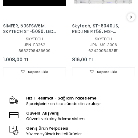
SİMFER, 50SFSW6M,
Skytech, ST-6040US, ​​​​​​​
SKYTECH ST-5090, LED
REDLINE RT58, MS-
BAR, JL.D50091330-
L3006 V2, Blaupunkt,
SKYTECH
SKYTECH
315CS-M_V03, MS-
BL58245G, PROFİLO,
JPN-E3262
JPN-MSL3006
L4703, JL.D50091330-
58PA525EG, LED BAR,
8682798436609
6242005453151
315CS-M_V02
MS-L3006 V2 ,
JL.D58051330-006AS-
1.008,00 TL
816,00 TL
M_V01 , MS-L3006 V2
CX580DLEDM
Sepete Ekle
Sepete Ekle
Hızlı Teslimat - Sağlam Paketleme
Siparişleriniz en kısa sürede elinize ulaşır.
Güvenli Alışveriş
Güvenli ve kolay ödeme sistemi
Geniş Ürün Yelpazesi
Yüzlerce yüksek kaliteli ürünler