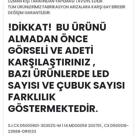
UZMAN KİŞİ TARAFINDAN YAPILMASI TAVSİYE EDİLİR.
TÜM ÜRÜNLERİMİZ FABRİKASYON ARIZALARA KARŞI 6AY BİREBİR
DEĞİŞİM GARANTİLİDİR.
!DİKKAT! BU ÜRÜNÜ
ALMADAN ÖNCE
GÖRSELİ VE ADETİ
KARŞILAŞTIRINIZ ,
BAZI ÜRÜNLERDE LED
SAYISI VE ÇUBUK SAYISI
FARKLILIK
GÖSTERMEKTEDİR
.
SJ.CX.D5000901-3030ZS-M 1.14.MD00056 200701 , CX.D500S16-
23568-DR1033