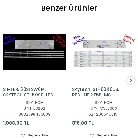
Benzer Ürünler
SİMFER, 50SFSW6M,
Skytech, ST-6040US, ​​​​​​​
SKYTECH ST-5090, LED
REDLINE RT58, MS-
BAR, JL.D50091330-
L3006 V2, Blaupunkt,
SKYTECH
SKYTECH
315CS-M_V03, MS-
BL58245G, PROFİLO,
JPN-E3262
JPN-MSL3006
L4703, JL.D50091330-
58PA525EG, LED BAR,
8682798436609
6242005453151
315CS-M_V02
MS-L3006 V2 ,
JL.D58051330-006AS-
1.008,00 TL
816,00 TL
M_V01 , MS-L3006 V2
CX580DLEDM
Sepete Ekle
Sepete Ekle