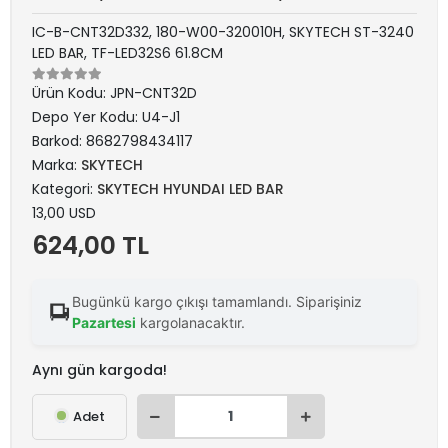
IC-B-CNT32D332, 180-W00-320010H, SKYTECH ST-3240
LED BAR, TF-LED32S6 61.8CM
Ürün Kodu:
JPN-CNT32D
Depo Yer Kodu:
U4-J1
Barkod:
8682798434117
Marka:
SKYTECH
Kategori:
SKYTECH HYUNDAI LED BAR
13,00 USD
624,00 TL
Bugünkü kargo çıkışı tamamlandı. Siparişiniz
Pazartesi
kargolanacaktır.
Aynı gün kargoda!
Adet