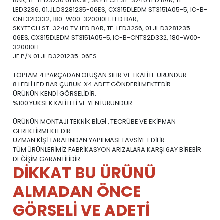
BAR, TF-LED32S6 61.8CM , SKYTECH ST-3240 LED BAR, TF-
LED32S6, 01.JL.D3281235-06ES, CX315DLEDM ST3151A05-5, IC-B-
CNT32D332, 180-W00-320010H, LED BAR,
SKYTECH ST-3240 TV LED BAR, TF-LED32S6, 01.JL.D3281235-
06ES, CX315DLEDM ST3151A05-5, IC-B-CNT32D332, 180-W00-
320010H
JF P/N:01.JL.D3201235-06ES
TOPLAM 4 PARÇADAN OLUŞAN SIFIR VE 1.KALİTE ÜRÜNDÜR.
8 LEDLİ LED BAR ÇUBUK X4 ADET GÖNDERİLMEKTEDİR.
ÜRÜNÜN KENDİ GÖRSELİDİR.
%100 YÜKSEK KALİTELİ VE YENİ ÜRÜNDÜR.
ÜRÜNÜN MONTAJI TEKNİK BİLGİ , TECRÜBE VE EKİPMAN
GEREKTİRMEKTEDİR.
UZMAN KİŞİ TARAFINDAN YAPILMASI TAVSİYE EDİLİR.
TÜM ÜRÜNLERİMİZ FABRİKASYON ARIZALARA KARŞI 6AY BİREBİR
DEĞİŞİM GARANTİLİDİR.
DİKKAT BU ÜRÜNÜ
ALMADAN ÖNCE
GÖRSELİ VE ADETİ