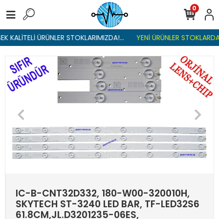
0
K KALİTELİ ÜRÜNLER STOKLARIMIZDA!...
YENİ ÜRÜNLER STOKLARDA ,
IC-B-CNT32D332, 180-W00-320010H,
SKYTECH ST-3240 LED BAR, TF-LED32S6
61.8CM,JL.D3201235-06ES,