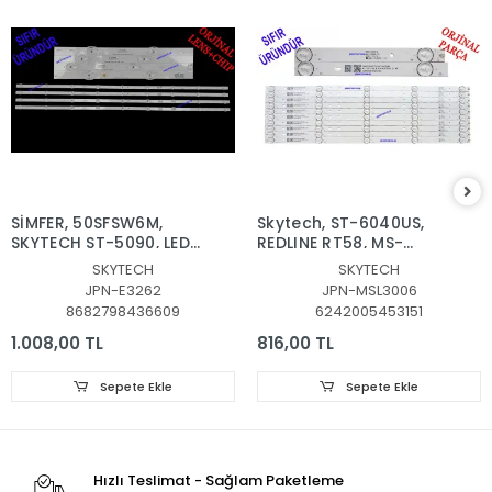
SİMFER, 50SFSW6M,
Skytech, ST-6040US, ​​​​​​​
SKYTECH ST-5090, LED
REDLINE RT58, MS-
BAR, JL.D50091330-
L3006 V2, Blaupunkt,
SKYTECH
SKYTECH
315CS-M_V03, MS-
BL58245G, PROFİLO,
JPN-E3262
JPN-MSL3006
L4703, JL.D50091330-
58PA525EG, LED BAR,
8682798436609
6242005453151
315CS-M_V02
MS-L3006 V2 ,
JL.D58051330-006AS-
1.008,00 TL
816,00 TL
M_V01 , MS-L3006 V2
CX580DLEDM
Sepete Ekle
Sepete Ekle
Hızlı Teslimat - Sağlam Paketleme