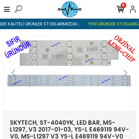
0
EK KALİTELİ ÜRÜNLER STOKLARIMIZDA!...
YENİ ÜRÜNLER STOKLARDA 
SKYTECH, ST-4040YK, LED BAR, MS-
L1297, V3 2017-01-03, YS-L E469119 94V-
V0, MS-L1297 V3 YS-L E469119 94V-V0